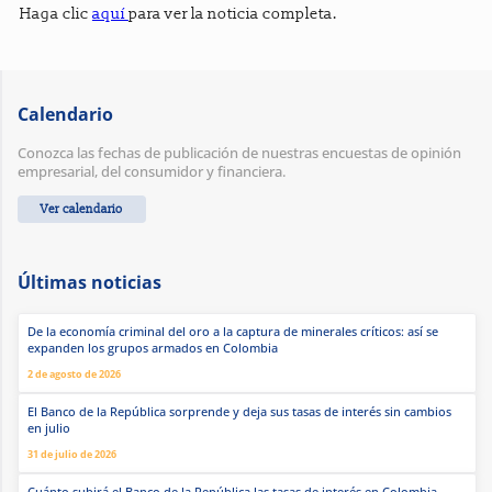
Haga clic
aquí
para ver la noticia completa.
Calendario
Conozca las fechas de publicación de nuestras encuestas de opinión
empresarial, del consumidor y financiera.
Ver calendario
Últimas noticias
De la economía criminal del oro a la captura de minerales críticos: así se
expanden los grupos armados en Colombia
2 de agosto de 2026
El Banco de la República sorprende y deja sus tasas de interés sin cambios
en julio
31 de julio de 2026
Cuánto subirá el Banco de la República las tasas de interés en Colombia