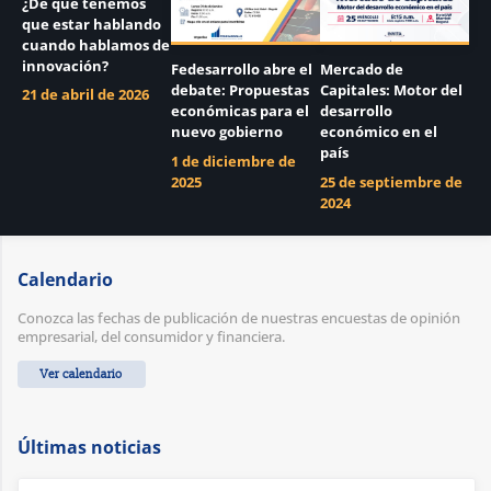
¿De qué tenemos
que estar hablando
cuando hablamos de
innovación?
Fedesarrollo abre el
Mercado de
debate: Propuestas
Capitales: Motor del
21 de abril de 2026
económicas para el
desarrollo
nuevo gobierno
económico en el
país
1 de diciembre de
2025
25 de septiembre de
2024
Calendario
Conozca las fechas de publicación de nuestras encuestas de opinión
empresarial, del consumidor y financiera.
Ver calendario
Últimas noticias