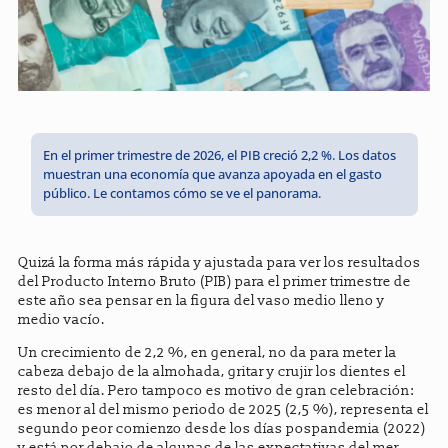
En el primer trimestre de 2026, el PIB creció 2,2 %. Los datos
muestran una economía que avanza apoyada en el gasto
público. Le contamos cómo se ve el panorama.
Quizá la forma más rápida y ajus­tada para ver los resul­ta­dos
del Pro­ducto Interno Bruto (PIB) para el pri­mer tri­mes­tre de
este año sea pen­sar en la figura del vaso medio lleno y
medio vacío.
Un cre­ci­miento de 2,2 %, en gene­ral, no da para meter la
cabeza debajo de la almohada, gri­tar y cru­jir los dien­tes el
resto del día. Pero tam­poco es motivo de gran cele­bra­ción:
es menor al del mismo periodo de 2025 (2,5 %), repre­senta el
segundo peor comienzo desde los días pos­pan­de­mia (2022)
y está por debajo de algu­nas de las expec­ta­ti­vas del mer­