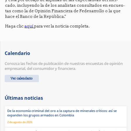
cado, inclu­yendo la de los ana­lis­tas con­sul­ta­dos en encues­
tas como la de Opi­nión Finan­ciera de Fede­sa­rro­llo o la que
hace el Banco de la Repú­blica.”
Haga clic
aquí
para ver la noticia completa.
Calendario
Conozca las fechas de publicación de nuestras encuestas de opinión
empresarial, del consumidor y financiera.
Ver calendario
Últimas noticias
De la economía criminal del oro a la captura de minerales críticos: así se
expanden los grupos armados en Colombia
2 de agosto de 2026