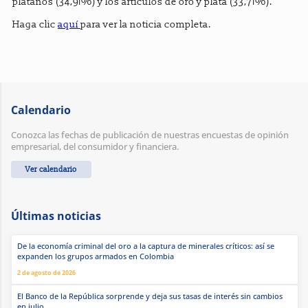
plátanos (34,91%) y los artículos de oro y plata (33,71%).
Haga clic
aquí
para ver la noticia completa.
Calendario
Conozca las fechas de publicación de nuestras encuestas de opinión
empresarial, del consumidor y financiera.
Ver calendario
Últimas noticias
De la economía criminal del oro a la captura de minerales críticos: así se
expanden los grupos armados en Colombia
2 de agosto de 2026
El Banco de la República sorprende y deja sus tasas de interés sin cambios
en julio