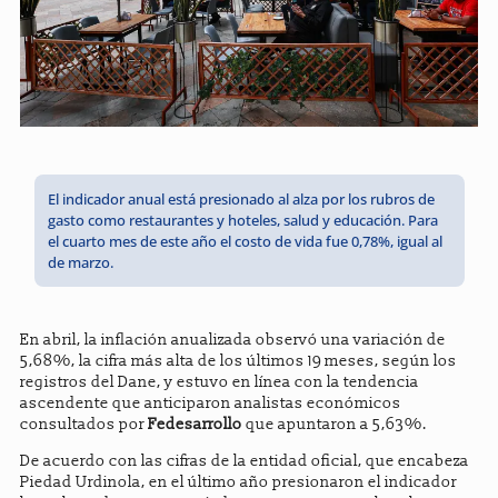
El indicador anual está presionado al alza por los rubros de
gasto como restaurantes y hoteles, salud y educación. Para
el cuarto mes de este año el costo de vida fue 0,78%, igual al
de marzo.
En abril, la inflación anualizada observó una variación de
5,68%, la cifra más alta de los últimos 19 meses, según los
registros del Dane, y estuvo en línea con la tendencia
ascendente que anticiparon analistas económicos
consultados por
Fedesarrollo
que apuntaron a 5,63%.
De acuerdo con las cifras de la entidad oficial, que encabeza
Piedad Urdinola, en el último año presionaron el indicador