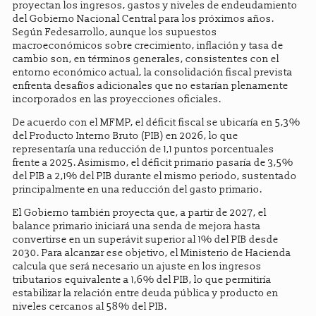
proyectan los ingresos, gastos y niveles de endeudamiento
del Gobierno Nacional Central para los próximos años.
Según Fedesarrollo, aunque los supuestos
macroeconómicos sobre crecimiento, inflación y tasa de
cambio son, en términos generales, consistentes con el
entorno económico actual, la consolidación fiscal prevista
enfrenta desafíos adicionales que no estarían plenamente
incorporados en las proyecciones oficiales.
De acuerdo con el MFMP, el déficit fiscal se ubicaría en 5,3%
del Producto Interno Bruto (PIB) en 2026, lo que
representaría una reducción de 1,1 puntos porcentuales
frente a 2025. Asimismo, el déficit primario pasaría de 3,5%
del PIB a 2,1% del PIB durante el mismo periodo, sustentado
principalmente en una reducción del gasto primario.
El Gobierno también proyecta que, a partir de 2027, el
balance primario iniciará una senda de mejora hasta
convertirse en un superávit superior al 1% del PIB desde
2030. Para alcanzar ese objetivo, el Ministerio de Hacienda
calcula que será necesario un ajuste en los ingresos
tributarios equivalente a 1,6% del PIB, lo que permitiría
estabilizar la relación entre deuda pública y producto en
niveles cercanos al 58% del PIB.