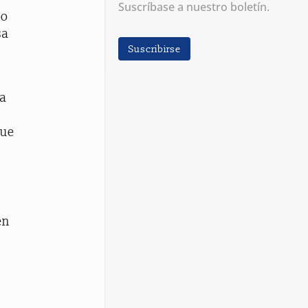
Suscríbase a nuestro boletín.
lo
sa
Suscribirse
ta
que
en