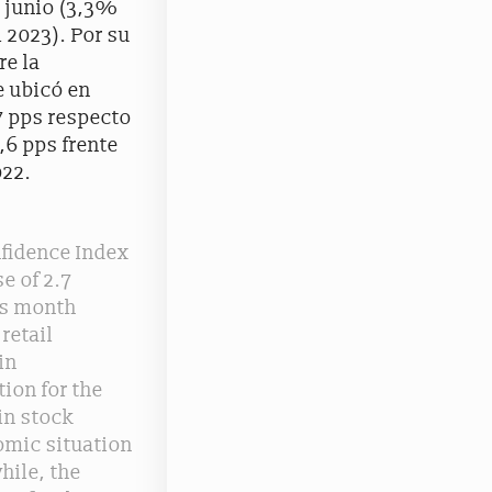
– junio (3,3%
 2023). Por su
re la
e ubicó en
7 pps respecto
,6 pps frente
022.
nfidence Index
e of 2.7
us month
retail
in
ion for the
in stock
omic situation
hile, the