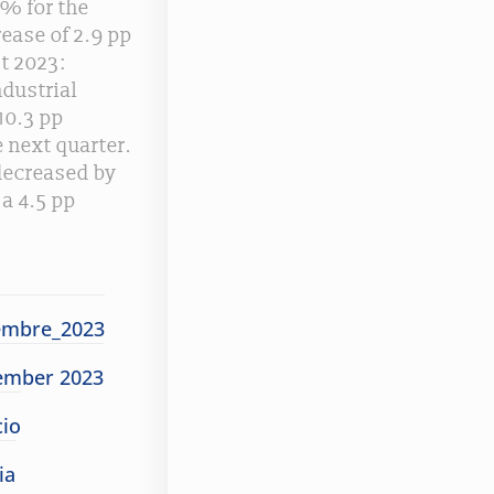
8% for the
ease of 2.9 pp
t 2023:
ndustrial
10.3 pp
 next quarter.
 decreased by
a 4.5 pp
iembre_2023
tember 2023
io
ia