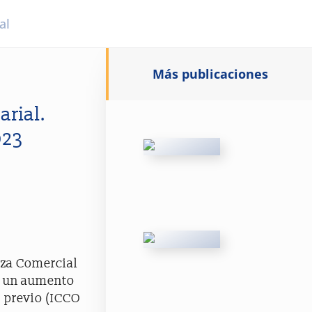
al
Más publicaciones
rial.
023
nza Comercial
a un aumento
s previo (ICCO