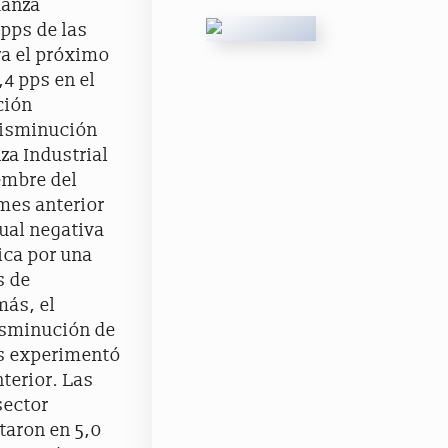
ianza
 pps de las
ra el próximo
,4 pps en el
ción
disminución
nza Industrial
embre del
 mes anterior
ual negativa
ica por una
s de
más, el
isminución de
ias experimentó
terior. Las
sector
taron en 5,0